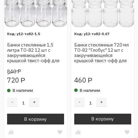
у12-то82-1.5
у12-то82-0.67
Банки стеклянные 1,5
Банки стеклянные 720 мл
литра ТО-82 12 шт с
ТО-82 "Глобус" 12 шт с
закручивающейся
закручивающейся
крышкой твист-офф для
крышкой твист-офф для
консервирования (без
консервирования (без
крышки)
крышки)
840
Р
460
720
Р
Р
В наличии
В наличии
-
+
-
+
В корзину
В корзину