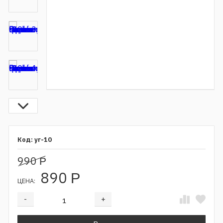
уг-10
990
Р
890
Р
ЦЕНА:
-
+
Добавляется...
Добавлен