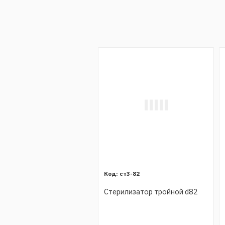
ст3-82
Стерилизатор тройной d82