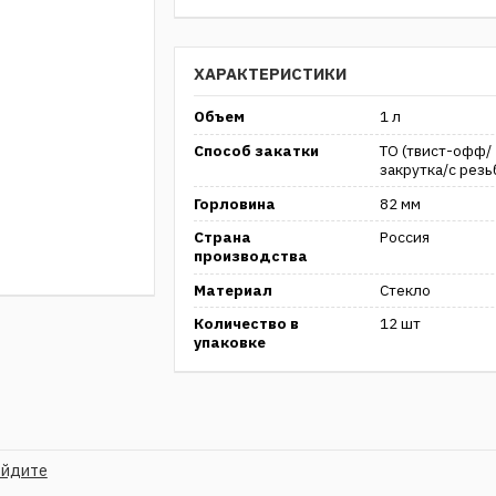
ХАРАКТЕРИСТИКИ
Объем
1 л
Способ закатки
ТО (твист-офф/
закрутка/с резь
Горловина
82 мм
Страна
Россия
производства
Материал
Стекло
Количество в
12 шт
упаковке
ойдите