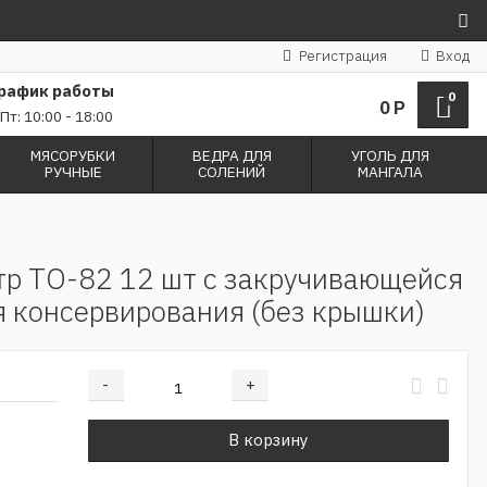
Регистрация
Вход
рафик работы
0
0
Р
Пт: 10:00 - 18:00
МЯСОРУБКИ
ВЕДРА ДЛЯ
УГОЛЬ ДЛЯ
РУЧНЫЕ
СОЛЕНИЙ
МАНГАЛА
тр ТО-82 12 шт с закручивающейся
 консервирования (без крышки)
-
+
Добавляется...
Добавлен
В корзину