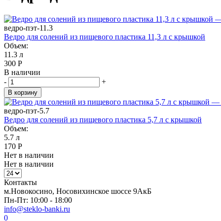
ведро-пэт-11.3
Ведро для солений из пищевого пластика 11,3 л с крышкой
Объем:
11.3 л
300
Р
В наличии
-
+
В корзину
ведро-пэт-5.7
Ведро для солений из пищевого пластика 5,7 л с крышкой
Объем:
5.7 л
170
Р
Нет в наличии
Нет в наличии
Контакты
м.Новокосино, Носовихинское шоссе 9АкБ
Пн-Пт: 10:00 - 18:00
info@steklo-banki.ru
0