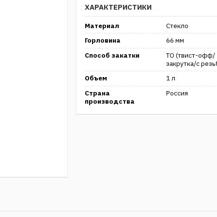
ХАРАКТЕРИСТИКИ
Материал
Стекло
Горловина
66 мм
Способ закатки
ТО (твист-офф/
закрутка/с резь
Объем
1 л
Страна
Россия
производства