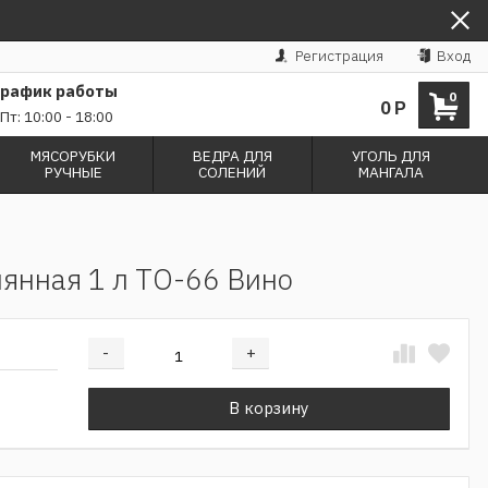
Регистрация
Вход
График работы
0
0
Р
Пт: 10:00 - 18:00
МЯСОРУБКИ
ВЕДРА ДЛЯ
УГОЛЬ ДЛЯ
РУЧНЫЕ
СОЛЕНИЙ
МАНГАЛА
лянная 1 л ТО-66 Вино
-
+
Добавляется...
Добавлен
В корзину