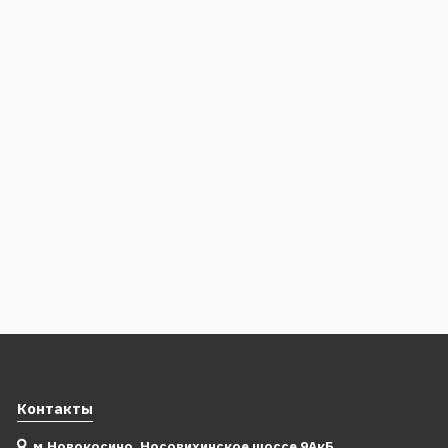
Контакты
м.Новокосино, Носовихинское шоссе 9АкБ