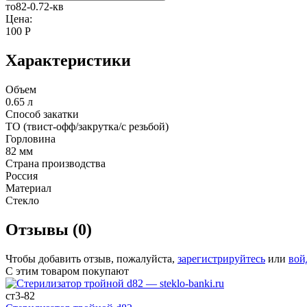
то82-0.72-кв
Цена:
100
Р
Характеристики
Объем
0.65 л
Способ закатки
ТО (твист-офф/закрутка/с резьбой)
Горловина
82 мм
Страна производства
Россия
Материал
Стекло
Отзывы (0)
Чтобы добавить отзыв, пожалуйста,
зарегистрируйтесь
или
вой
С этим товаром покупают
ст3-82