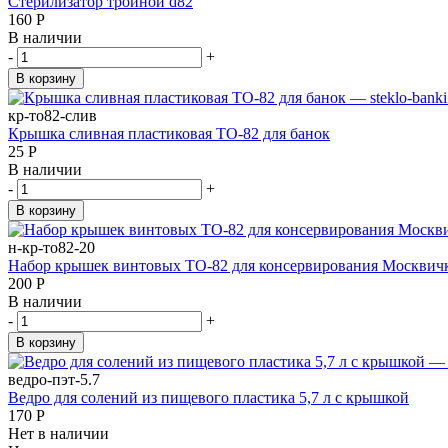
Стерилизатор тройной d82
160
Р
В наличии
-
+
В корзину
кр-то82-слив
Крышка сливная пластиковая ТО-82 для банок
25
Р
В наличии
-
+
В корзину
н-кр-то82-20
Набор крышек винтовых ТО-82 для консервирования Москвичк
200
Р
В наличии
-
+
В корзину
ведро-пэт-5.7
Ведро для солений из пищевого пластика 5,7 л с крышкой
170
Р
Нет в наличии