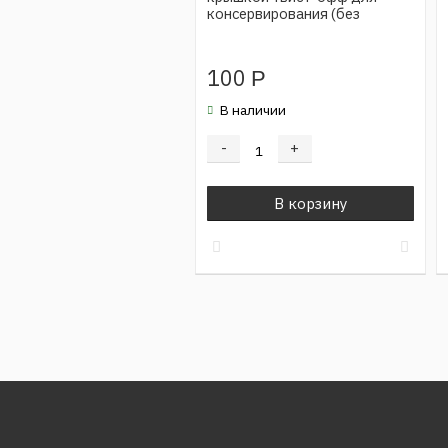
консервирования (без
крышки)
100
Р
В наличии
-
+
В корзину